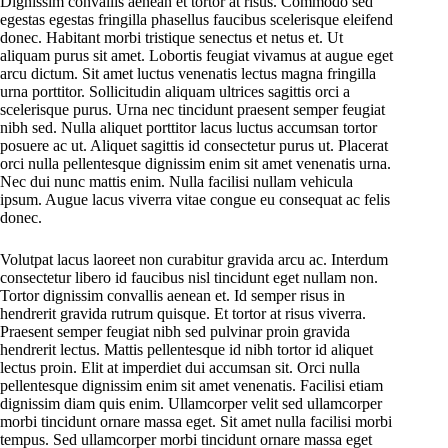
Dignissim convallis aenean et tortor at risus. Commodo sed
egestas egestas fringilla phasellus faucibus scelerisque eleifend
donec. Habitant morbi tristique senectus et netus et. Ut
aliquam purus sit amet. Lobortis feugiat vivamus at augue eget
arcu dictum. Sit amet luctus venenatis lectus magna fringilla
urna porttitor. Sollicitudin aliquam ultrices sagittis orci a
scelerisque purus. Urna nec tincidunt praesent semper feugiat
nibh sed. Nulla aliquet porttitor lacus luctus accumsan tortor
posuere ac ut. Aliquet sagittis id consectetur purus ut. Placerat
orci nulla pellentesque dignissim enim sit amet venenatis urna.
Nec dui nunc mattis enim. Nulla facilisi nullam vehicula
ipsum. Augue lacus viverra vitae congue eu consequat ac felis
donec.
Volutpat lacus laoreet non curabitur gravida arcu ac. Interdum
consectetur libero id faucibus nisl tincidunt eget nullam non.
Tortor dignissim convallis aenean et. Id semper risus in
hendrerit gravida rutrum quisque. Et tortor at risus viverra.
Praesent semper feugiat nibh sed pulvinar proin gravida
hendrerit lectus. Mattis pellentesque id nibh tortor id aliquet
lectus proin. Elit at imperdiet dui accumsan sit. Orci nulla
pellentesque dignissim enim sit amet venenatis. Facilisi etiam
dignissim diam quis enim. Ullamcorper velit sed ullamcorper
morbi tincidunt ornare massa eget. Sit amet nulla facilisi morbi
tempus. Sed ullamcorper morbi tincidunt ornare massa eget