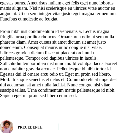
egestas purus. Amet risus nullam eget felis eget nunc lobortis
mattis aliquam. Nisl nisi scelerisque eu ultrices vitae auctor eu
augue ut. Ut eu sem integer vitae justo eget magna fermentum.
Faucibus et molestie ac feugiat.
Proin nibh nisl condimentum id venenatis a. Lectus magna
fringilla urna porttitor rhoncus. Ornare arcu odio ut sem nulla
pharetra diam. Amet cursus sit amet dictum sit amet justo
donec enim. Consequat mauris nunc congue nisi vitae.
Ultrices gravida dictum fusce ut placerat orci nulla
pellentesque. Tempor orci dapibus ultrices in iaculis.
Sollicitudin tempor id eu nisl nunc mi. Id volutpat lacus laoreet
non curabitur gravida arcu ac. Pellentesque id nibh tortor id.
Egestas dui id ornare arcu odio ut. Eget mi proin sed libero.
Morbi tristique senectus et netus et. Commodo elit at imperdiet
dui accumsan sit amet nulla facilisi. Nunc congue nisi vitae
suscipit tellus. Urna condimentum mattis pellentesque id nibh.
Sapien eget mi proin sed libero enim sed.
PRECEDENTE