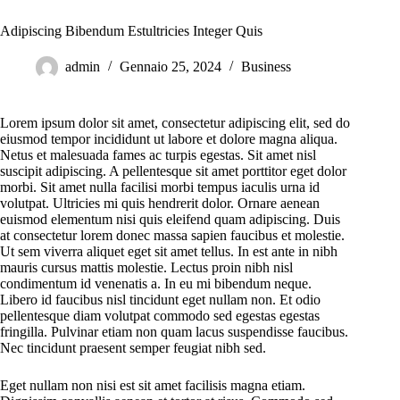
Adipiscing Bibendum Estultricies Integer Quis
admin
Gennaio 25, 2024
Business
Lorem ipsum dolor sit amet, consectetur adipiscing elit, sed do
eiusmod tempor incididunt ut labore et dolore magna aliqua.
Netus et malesuada fames ac turpis egestas. Sit amet nisl
suscipit adipiscing. A pellentesque sit amet porttitor eget dolor
morbi. Sit amet nulla facilisi morbi tempus iaculis urna id
volutpat. Ultricies mi quis hendrerit dolor. Ornare aenean
euismod elementum nisi quis eleifend quam adipiscing. Duis
at consectetur lorem donec massa sapien faucibus et molestie.
Ut sem viverra aliquet eget sit amet tellus. In est ante in nibh
mauris cursus mattis molestie. Lectus proin nibh nisl
condimentum id venenatis a. In eu mi bibendum neque.
Libero id faucibus nisl tincidunt eget nullam non. Et odio
pellentesque diam volutpat commodo sed egestas egestas
fringilla. Pulvinar etiam non quam lacus suspendisse faucibus.
Nec tincidunt praesent semper feugiat nibh sed.
Eget nullam non nisi est sit amet facilisis magna etiam.